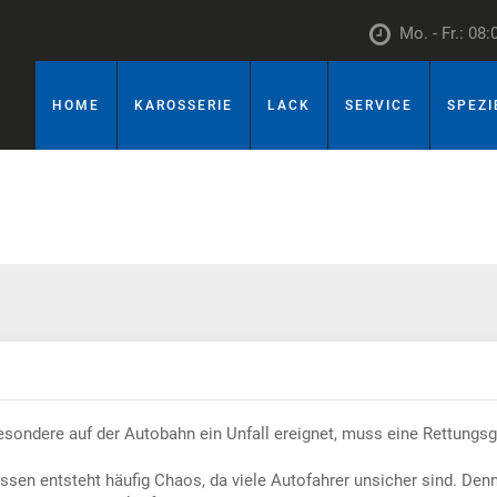
Mo. - Fr.: 08:
HOME
KAROSSERIE
LACK
SERVICE
SPEZI
esondere auf der Autobahn ein Unfall ereignet, muss eine Rettungs
sen entsteht häufig Chaos, da viele Autofahrer unsicher sind. Denno