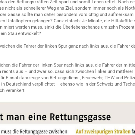
 das den Rettungskräften Zeit spart und somit Leben rettet. Nach d
sse nicht als schnellerer Weg ans Ziel, sondern immer noch als N
 der Gasse sollte man daher besonders vorsichtig und aufmerksam s
den Unfallopfern gelangen? Ganz einfach: Je Minute, die Hilfskräfte 
imiert werden muss, sinkt die Überlebenschance um zehn Prozent.
 ein Stau entwickelt?
eichen die Fahrer der linken Spur ganz nach links aus, die Fahrer d
ichen die Fahrer der linken Spur nach links aus, die Fahrer der mitt
 rechts aus – und zwar so, dass sich zwischen linker und mittlerer
t für Einsatzfahrzeuge von Rettungsdienst, Feuerwehr, THW und Polize
in Deutschland verpflichtet – ebenso wie in der Schweiz und Tschech
ch verankert.