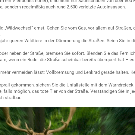
 um ein Vielfaches höher), sind nicht nur Sachschäden von über 500 
e, sondern regelmäßig auch rund 2.500 verletzte Autoinsassen.
 „Wildwechsel“ ernst. Gehen Sie vom Gas, vor allem auf Straßen, 
.
jahr queren Wildtiere in der Dämmerung die Straßen. Seien Sie in di
 oder neben der Straße, bremsen Sie sofort. Blenden Sie das Fernlic
am, wenn ein Rudel die Straße scheinbar bereits überquert hat – 
 mehr vermeiden lässt: Vollbremsung und Lenkrad gerade halten. Ke
rall gekommen, sichern Sie die Unfallstelle mit dem Warndreieck 
, falls möglich, das tote Tier von der Straße. Verständigen Sie in je
h strafbar.