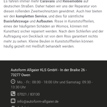
Es fahren immer mehr
Caravans
und
Reisemobile
auf
deutschen Straßen. Daher haben wir uns der Reparatur von
diesen rollenden Zweitwohnsitzen gewidmet. Auch hier bieten
wir den
kompletten Service
, und dies für sämtliche
Basisfahrzeuge
und
Aufbauten
. Risse in Kunststoffteilen,
eines der häufigsten Schäden an Womos, können mit
Kunstharz sicher repariert werden. Nach dem Schleifen und der
Auftragung von Decklack ist von dem Riss garantiert nichts
mehr zu sehen. Kleine Beulen in Kunststoffteilen können
häufig gezielt mit Heißluft behandelt werden.
Autoform Allgaier KLS GmbH - In der Braike 26 -
73277 Owen
Mo. - Fr.: 08:00 - 18:00 Uhr und Samstag: 09:30 -
13:30 Uhr
07021 / 83130
info@autoform-allgaier.de